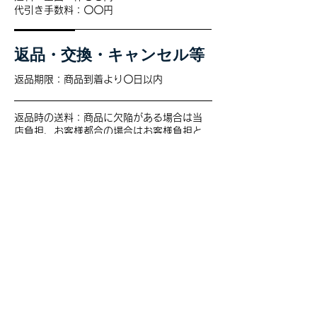
代引き手数料：〇〇円
返品・交換・キャンセル等
返品期限：商品到着より〇日以内
返品時の送料：商品に欠陥がある場合は当
店負担、お客様都合の場合はお客様負担と
なります。
資格・免許
・古物商許可証 〇〇〇委員会【許可番号】
第●●●●号
・酒販免許 〇〇税務署【許可番号】〇〇法
第●●●号