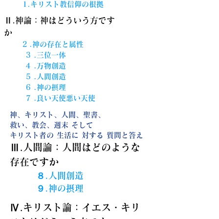
​
1.キリスト教信仰の根拠
Ⅱ.神論：神はどういう方です
か
​
2
.神の存在と属性
3
.三位一体
4
.万物創造
5
.人間創造
6
.神の摂
理
7
.良い天使悪い天使
神、キリスト、人間、聖書、
救い、教会、週末 そして
キリスト者の 生活に 対する 質問と答え
Ⅲ.人間論：人間はどのような
存在ですか
８
.人間創造
９
.神の摂
理
Ⅳ.キリスト論：イエス・キリ