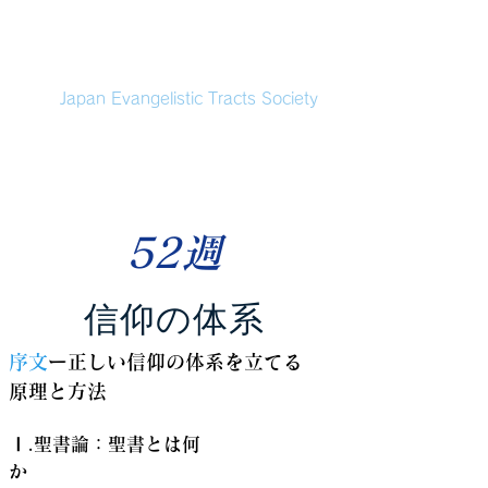
本福音伝道協会
Japan Evangelistic Tracts Society
52週
信仰の体系
序文
ー正しい信仰の体系を立てる
原理と方法
Ⅰ.聖書論：聖書とは何
か